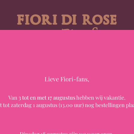
HEB JE EEN VRAAG?
ct
LEN
BRUIDSWERK
ROUWWERK
ZIJDE
ZAKELIJK
LOOKBOOK
Lieve Fiori-fans,
Van
3 tot en met 17 augustus
hebben wij vakantie.
t tot zaterdag 1 augustus (13.00 uur) nog bestellingen pla