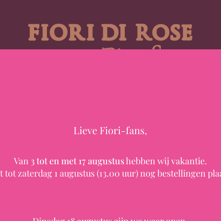
HEB JE EEN VRAAG?
ct
LEN
BRUIDSWERK
ROUWWERK
ZIJDE
ZAKELIJK
LOOKBOOK
Lieve Fiori-fans,
Van
3 tot en met 17 augustus
hebben wij vakantie.
t tot zaterdag 1 augustus (13.00 uur) nog bestellingen pla